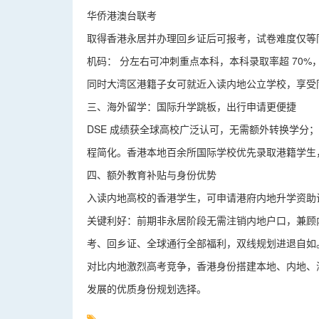
华侨港澳台联考
取得香港永居并办理回乡证后可报考，试卷难度仅等同于内地
机码： 分左右可冲刺重点本科，本科录取率超 70
同时大湾区港籍子女可就近入读内地公立学校，享受
三、海外留学：国际升学跳板，出行申请更便捷
DSE 成绩获全球高校广泛认可，无需额外转换学分；
程简化。香港本地百余所国际学校优先录取港籍学生，IB
四、额外教育补贴与身份优势
入读内地高校的香港学生，可申请港府内地升学资助
关键利好：前期非永居阶段无需注销内地户口，兼顾内
考、回乡证、全球通行全部福利，双线规划进退自如
对比内地激烈高考竞争，香港身份搭建本地、内地、
发展的优质身份规划选择。