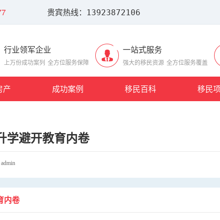
7
贵宾热线：13923872106
行业领军企业
一站式服务
上万份成功案列
全方位服务保障
强大的移民资源
全方位服务覆盖
房产
成功案例
移民百科
移民
升学避开教育内卷
dmin
育内卷