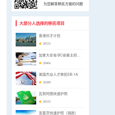
为您解答移民方面的问题
大部分人选择的移民项目
香港优才计划
28555
加拿大安省/BC省雇主担保移民
28464
美国杰出人才移民EB-1A
28389
瓦努阿图快速护照
28333
圣基茨快速护照（捐款）