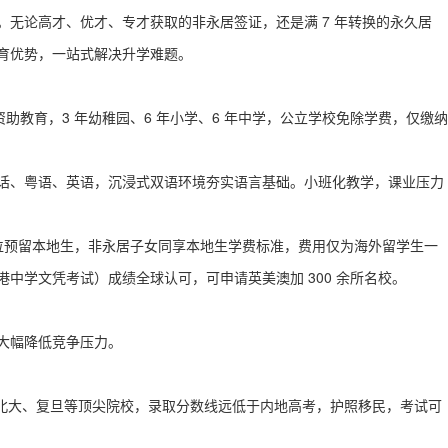
无论高才、优才、专才获取的非永居签证，还是满 7 年转换的永久居
育优势，一站式解决升学难题。
资助教育，3 年幼稚园、6 年小学、6 年中学，公立学校免除学费，仅缴纳
话、粤语、英语，沉浸式双语环境夯实语言基础。小班化教学，课业压力
学位预留本地生，非永居子女同享本地生学费标准，费用仅为海外留学生一
港中学文凭考试）成绩全球认可，可申请英美澳加 300 余所名校。
大幅降低竞争压力。
清华、北大、复旦等顶尖院校，录取分数线远低于内地高考，
护照移民
，考试可