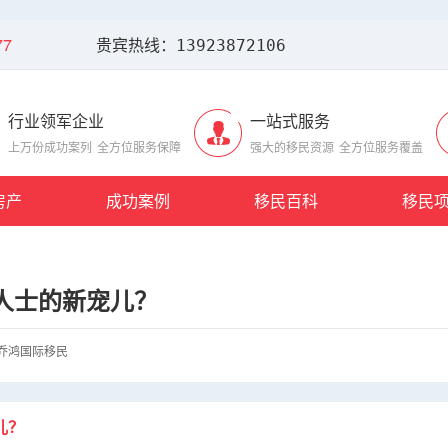
7
贵宾热线：13923872106
行业领军企业
一站式服务
上万份成功案列
全方位服务保障
强大的移民资源
全方位服务覆盖
房产
成功案例
移民百科
移民
人士的新宠儿？
乔鸿国际移民
儿？