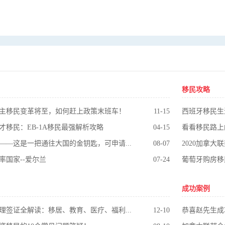
移民攻略
主移民变革将至，如何赶上政策末班车！
11-15
西班牙移民生
才移民：EB-1A移民最强解析攻略
04-15
看看移民路上
土耳其护照——这是一把通往大国的金钥匙，可申请英国永居！
08-07
2020加拿
率国家--爱尔兰
07-24
成功案例
日本经营管理签证全解读：移居、教育、医疗、福利、资产一步到位!
12-10
恭喜赵先生成