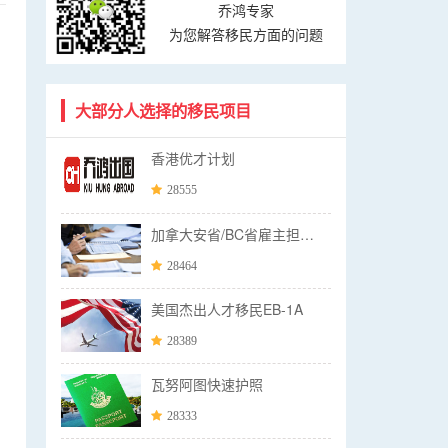
乔鸿专家
为您解答移民方面的问题
大部分人选择的移民项目
香港优才计划
28555
加拿大安省/BC省雇主担保移民
28464
美国杰出人才移民EB-1A
28389
瓦努阿图快速护照
28333